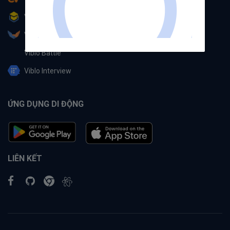
Viblo Learning
Viblo Partner
Viblo Battle
Viblo Interview
ỨNG DỤNG DI ĐỘNG
LIÊN KẾT