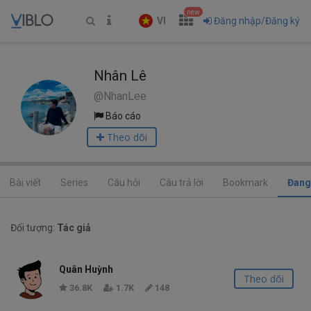
new
VI
Đăng nhập/Đăng ký
Nhân Lê
@NhanLee
Báo cáo
Theo dõi
Bài viết
Series
Câu hỏi
Câu trả lời
Bookmark
Đang
Đối tượng:
Tác giả
Quân Huỳnh
Theo dõi
36.8K
1.7K
148