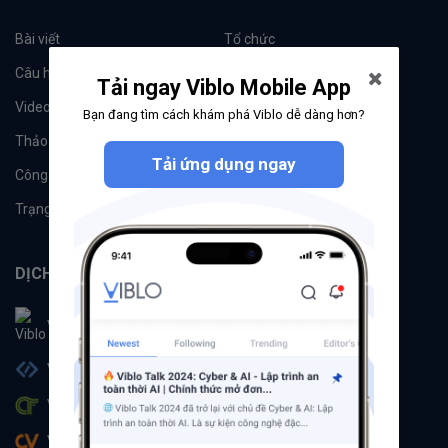
Bài viết
Tổ chức
Câu hỏi
Tags
Tải ngay Viblo Mobile App
Videos
Tác giả
Bạn đang tìm cách khám phá Viblo dễ dàng hơn?
Thảo luận
Đề xuất hệ thống
Tải ứng dụng ngay
Công cụ
Machine Learning
Trạng thái hệ thống
DỊCH VỤ
Viblo
Viblo Code
Viblo CTF
Viblo CV