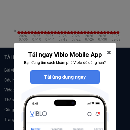
0
2026-
2026-
2026-
2026-
2026-
2026-
2026-
2026-
07-06
07-10
07-14
07-18
07-22
07-26
07-30
08-03
Tải ngay Viblo Mobile App
TÀI NGUYÊN
Bạn đang tìm cách khám phá Viblo dễ dàng hơn?
Bài viết
Tổ chức
Tải ứng dụng ngay
Câu hỏi
Tags
Videos
Tác giả
Thảo luận
Đề xuất hệ thống
Công cụ
Machine Learning
Trạng thái hệ thống