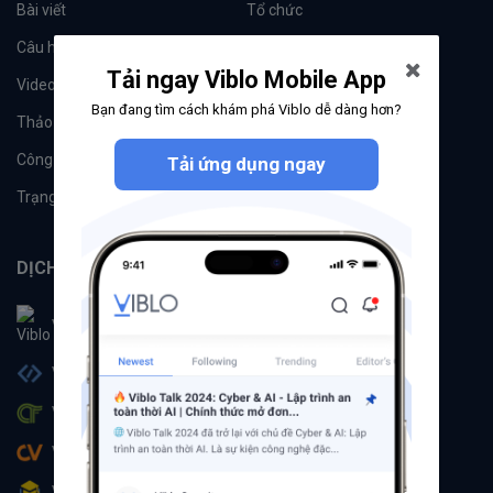
Bài viết
Tổ chức
Câu hỏi
Tags
Tải ngay Viblo Mobile App
Videos
Tác giả
Bạn đang tìm cách khám phá Viblo dễ dàng hơn?
Thảo luận
Đề xuất hệ thống
Công cụ
Machine Learning
Tải ứng dụng ngay
Trạng thái hệ thống
DỊCH VỤ
Viblo
Viblo Code
Viblo CTF
Viblo CV
Viblo Learning