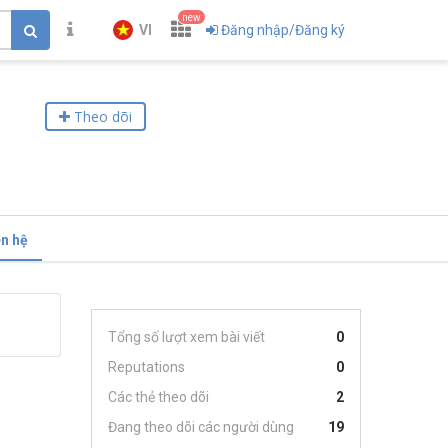
new
VI
Đăng nhập/Đăng ký
Theo dõi
ên hệ
Tổng số lượt xem bài viết
0
Reputations
0
Các thẻ theo dõi
2
Đang theo dõi các người dùng
19