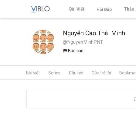
Bài Viết
Thảo 
Hỏi Đáp
Nguyễn Cao Thái Minh
@NguyenMinhPNT
Báo cáo
Bài viết
Series
Câu hỏi
Câu trả lời
Bookma