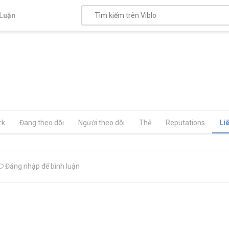
Luận
rk
Đang theo dõi
Người theo dõi
Thẻ
Reputations
Li
Đăng nhập để bình luận