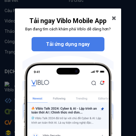
Bài viết
Tổ chức
Câu hỏi
Tags
Tải ngay Viblo Mobile App
Videos
Tác giả
Bạn đang tìm cách khám phá Viblo dễ dàng hơn?
Thảo luận
Đề xuất hệ thống
Công cụ
Machine Learning
Tải ứng dụng ngay
Trạng thái hệ thống
DỊCH VỤ
Viblo
Viblo Code
Viblo CTF
Viblo CV
Viblo Learning