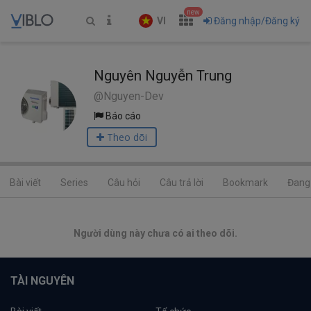
new
VI
Đăng nhập/Đăng ký
Nguyên Nguyễn Trung
@Nguyen-Dev
Báo cáo
Theo dõi
Bài viết
Series
Câu hỏi
Câu trả lời
Bookmark
Đang 
Người dùng này chưa có ai theo dõi.
TÀI NGUYÊN