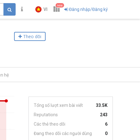
new
VI
Đăng nhập/Đăng ký
Theo dõi
ên hệ
Tổng số lượt xem bài viết
33.5K
Reputations
243
Các thẻ theo dõi
6
Đang theo dõi các người dùng
0