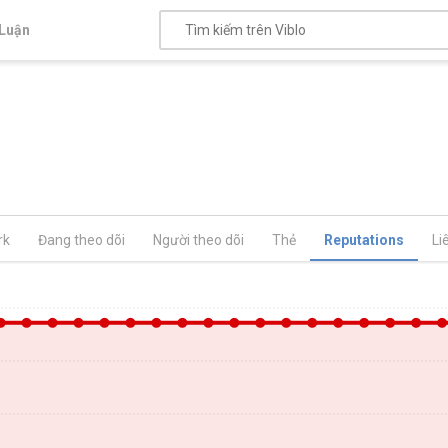
Luận
rk
Đang theo dõi
Người theo dõi
Thẻ
Reputations
Li