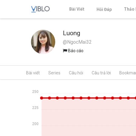
Bài Viết
Thảo 
Hỏi Đáp
Luong
@NgocMai32
Báo cáo
Bài viết
Series
Câu hỏi
Câu trả lời
Bookma
250
225
200