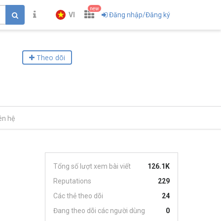
new
VI
Đăng nhập/Đăng ký
Theo dõi
ên hệ
Tổng số lượt xem bài viết
126.1K
Reputations
229
Các thẻ theo dõi
24
Đang theo dõi các người dùng
0