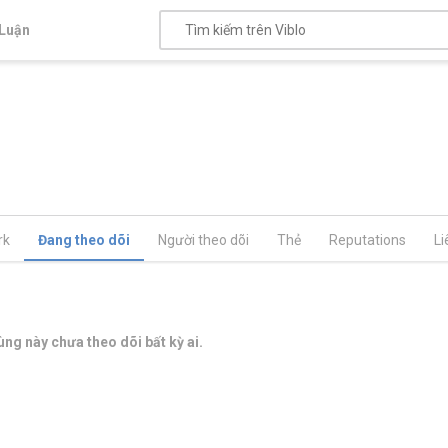
Luận
rk
Đang theo dõi
Người theo dõi
Thẻ
Reputations
Li
ng này chưa theo dõi bất kỳ ai.