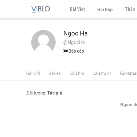
Bài Viết
Thảo 
Hỏi Đáp
Ngoc Ha
@NgocHa
Báo cáo
Bài viết
Series
Câu hỏi
Câu trả lời
Bookma
Đối tượng:
Tác giả
Người dù