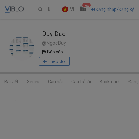
new
VI
Đăng nhập/Đăng ký
Duy Dao
@NgocDuy
Báo cáo
Theo dõi
Bài viết
Series
Câu hỏi
Câu trả lời
Bookmark
Đang 
1