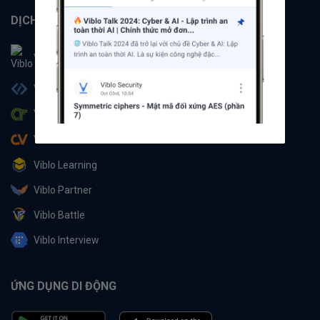
DỊCH VỤ
Viblo
Viblo Code
Viblo CTF
Viblo CV
Viblo Learning
Viblo Partner
Viblo Battle
Viblo Interview
ỨNG DỤNG DI ĐỘNG