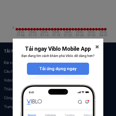
0
2026-
2026-
2026-
2026-
2026-
2026-
2026-
2026-
07-06
07-10
07-14
07-18
07-22
07-26
07-30
08-03
Tải ngay Viblo Mobile App
TÀI NGUYÊN
Bạn đang tìm cách khám phá Viblo dễ dàng hơn?
Bài viết
Tổ chức
Tải ứng dụng ngay
Câu hỏi
Tags
Videos
Tác giả
Thảo luận
Đề xuất hệ thống
Công cụ
Machine Learning
Trạng thái hệ thống