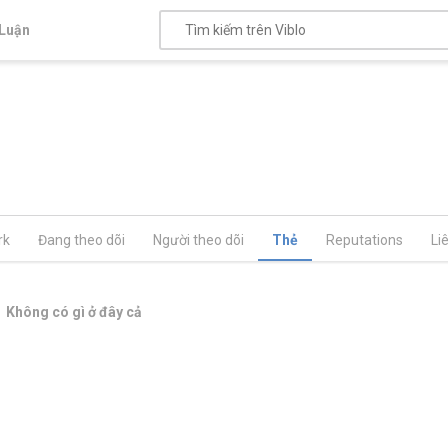
Luận
rk
Đang theo dõi
Người theo dõi
Thẻ
Reputations
Li
Không có gì ở đây cả