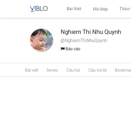
Bài Viết
Thảo 
Hỏi Đáp
Nghiem Thi Nhu Quynh
@NghiemThiNhuQuynh
Báo cáo
Bài viết
Series
Câu hỏi
Câu trả lời
Bookma