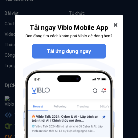
Bài viết
Tổ chức
Câu hỏi
Tags
Tải ngay Viblo Mobile App
Videos
Tác giả
Bạn đang tìm cách khám phá Viblo dễ dàng hơn?
Thảo luận
Đề xuất hệ thống
Tải ứng dụng ngay
Công cụ
Machine Learning
Trạng thái hệ thống
DỊCH VỤ
Viblo
Viblo Code
Viblo CTF
Viblo CV