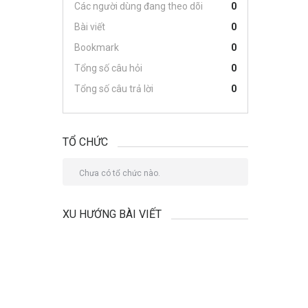
Các người dùng đang theo dõi
0
Bài viết
0
Bookmark
0
Tổng số câu hỏi
0
Tổng số câu trả lời
0
TỔ CHỨC
Chưa có tổ chức nào.
XU HƯỚNG BÀI VIẾT