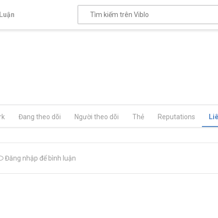
Luận
rk
Đang theo dõi
Người theo dõi
Thẻ
Reputations
Li
Đăng nhập để bình luận