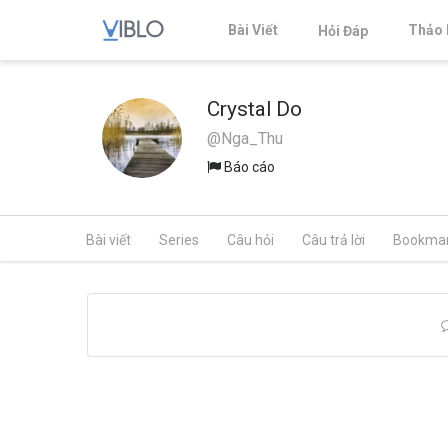
Bài Viết
Thảo 
Hỏi Đáp
Crystal Do
@Nga_Thu
Báo cáo
Bài viết
Series
Câu hỏi
Câu trả lời
Bookma