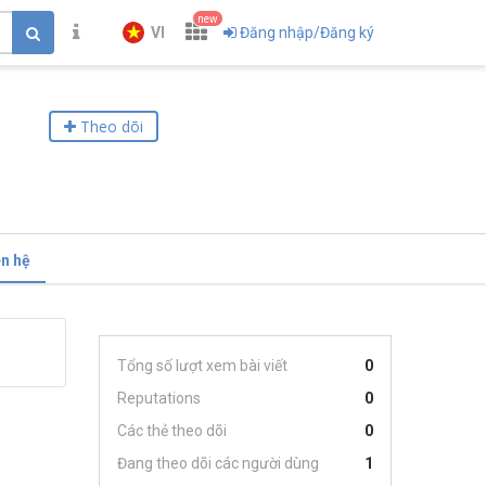
new
VI
Đăng nhập/Đăng ký
Theo dõi
ên hệ
Tổng số lượt xem bài viết
0
Reputations
0
Các thẻ theo dõi
0
Đang theo dõi các người dùng
1