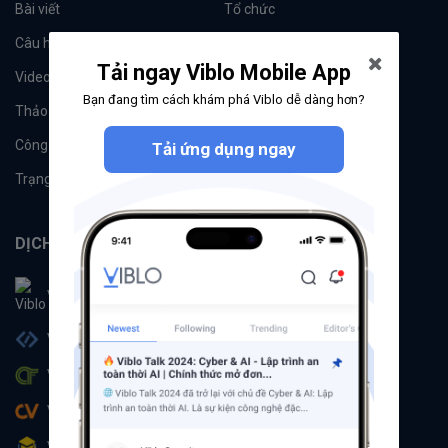
Bài viết
Tổ chức
Câu hỏi
Tags
Tải ngay Viblo Mobile App
Videos
Tác giả
Bạn đang tìm cách khám phá Viblo dễ dàng hơn?
Thảo luận
Đề xuất hệ thống
Công cụ
Machine Learning
Tải ứng dụng ngay
Trạng thái hệ thống
DỊCH VỤ
Viblo
Viblo Code
Viblo CTF
Viblo CV
Viblo Learning