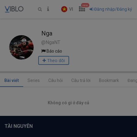
new
VI
Đăng nhập/Đăng ký
Nga
@NgaNT
Báo cáo
Theo dõi
Bài viết
Series
Câu hỏi
Câu trả lời
Bookmark
Đang
Không có gì ở đây cả
TÀI NGUYÊN