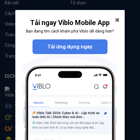
Bài viết
Tổ chức
Câu hỏi
Tags
Tải ngay Viblo Mobile App
Videos
Tác giả
Bạn đang tìm cách khám phá Viblo dễ dàng hơn?
Thảo luận
Đề xuất hệ thống
Công cụ
Machine Learning
Tải ứng dụng ngay
Trạng thái hệ thống
DỊCH VỤ
Viblo
Viblo Code
Viblo CTF
Viblo CV
Viblo Learning