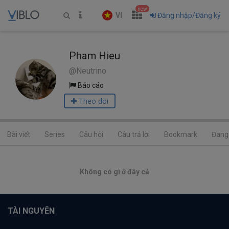
new
VI
Đăng nhập/Đăng ký
Pham Hieu
@Neutrino
Báo cáo
Theo dõi
Bài viết
Series
Câu hỏi
Câu trả lời
Bookmark
Đang 
Không có gì ở đây cả
TÀI NGUYÊN