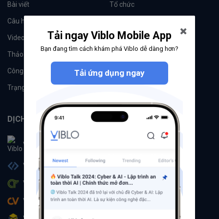
Bài viết
Tổ chức
Câu hỏi
Tags
Tải ngay Viblo Mobile App
Videos
Tác giả
Bạn đang tìm cách khám phá Viblo dễ dàng hơn?
Thảo luận
Đề xuất hệ thống
Công cụ
Machine Learning
Tải ứng dụng ngay
Trạng thái hệ thống
DỊCH VỤ
Viblo
Viblo Code
Viblo CTF
Viblo CV
Viblo Learning