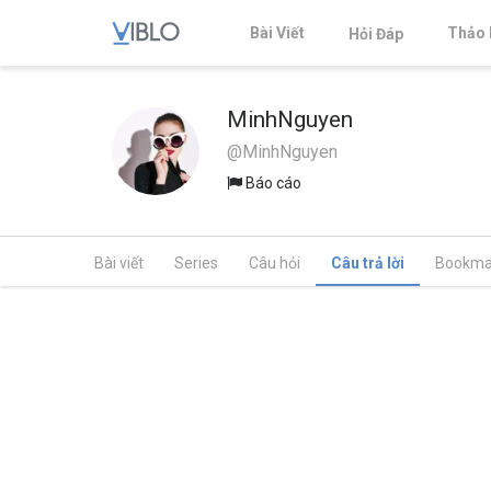
Bài Viết
Thảo 
Hỏi Đáp
MinhNguyen
@MinhNguyen
Báo cáo
Bài viết
Series
Câu hỏi
Câu trả lời
Bookma