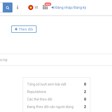
new
VI
Đăng nhập/Đăng ký
Theo dõi
ên hệ
Tổng số lượt xem bài viết
0
Reputations
2
Các thẻ theo dõi
0
Đang theo dõi các người dùng
2