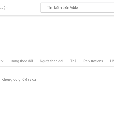
Luận
rk
Đang theo dõi
Người theo dõi
Thẻ
Reputations
Li
Không có gì ở đây cả