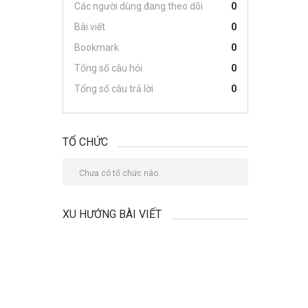
Các người dùng đang theo dõi
0
Bài viết
0
Bookmark
0
Tổng số câu hỏi
0
Tổng số câu trả lời
0
TỔ CHỨC
Chưa có tổ chức nào.
XU HƯỚNG BÀI VIẾT