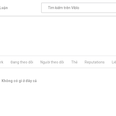
Luận
rk
Đang theo dõi
Người theo dõi
Thẻ
Reputations
Li
Không có gì ở đây cả