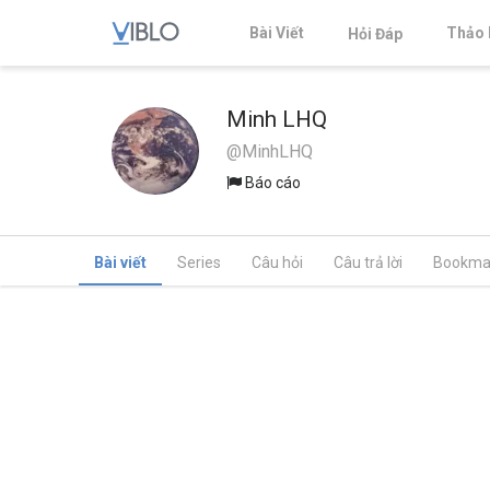
Bài Viết
Thảo 
Hỏi Đáp
Minh LHQ
@MinhLHQ
Báo cáo
Bài viết
Series
Câu hỏi
Câu trả lời
Bookma