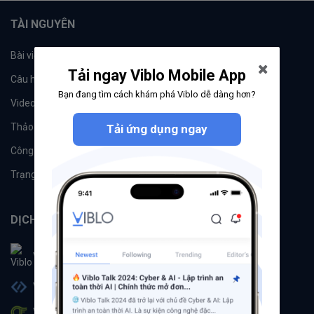
TÀI NGUYÊN
Bài viết
Tổ chức
Tải ngay Viblo Mobile App
Câu hỏi
Tags
Bạn đang tìm cách khám phá Viblo dễ dàng hơn?
Videos
Tác giả
Thảo luận
Đề xuất hệ thống
Tải ứng dụng ngay
Công cụ
Machine Learning
Trạng thái hệ thống
DỊCH VỤ
Viblo
Viblo Code
Viblo CTF