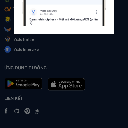
Viblo CV
Viblo Learning
Viblo Partner
Viblo Battle
Viblo Interview
ỨNG DỤNG DI ĐỘNG
LIÊN KẾT