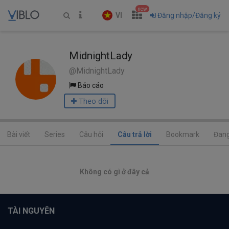
new
VI
Đăng nhập/Đăng ký
MidnightLady
@MidnightLady
Báo cáo
Theo dõi
Bài viết
Series
Câu hỏi
Câu trả lời
Bookmark
Đang
Không có gì ở đây cả
TÀI NGUYÊN