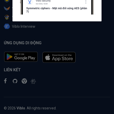
Viblo Partner
Viblo Battle
Viblo Interview
ỨNG DỤNG DI ĐỘNG
LIÊN KẾT
© 2026
Viblo
. All rights reserved.