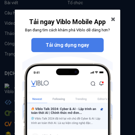
Bài viết
Tổ chức
Câu hỏi
Tags
Tải ngay Viblo Mobile App
Videos
Tác giả
Bạn đang tìm cách khám phá Viblo dễ dàng hơn?
Thảo luận
Đề xuất hệ thống
Công cụ
Machine Learning
Tải ứng dụng ngay
Trạng thái hệ thống
DỊCH VỤ
Viblo
Viblo Code
Viblo CTF
Viblo CV
Viblo Learning