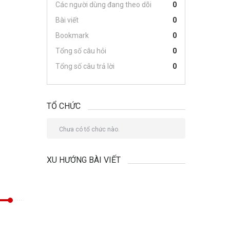
Các người dùng đang theo dõi
0
Bài viết
0
Bookmark
0
Tổng số câu hỏi
0
Tổng số câu trả lời
0
TỔ CHỨC
Chưa có tổ chức nào.
XU HƯỚNG BÀI VIẾT