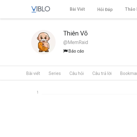
Bài Viết
Thảo 
Hỏi Đáp
Thiên Võ
@MemRaid
Báo cáo
Bài viết
Series
Câu hỏi
Câu trả lời
Bookma
1