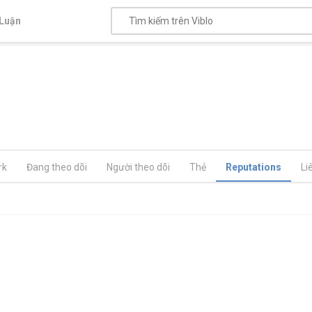
Luận
rk
Đang theo dõi
Người theo dõi
Thẻ
Reputations
Li