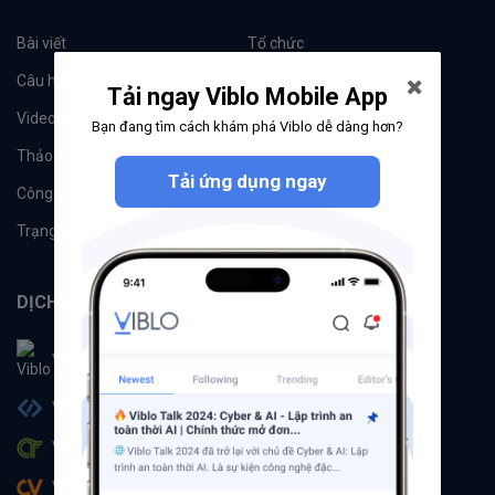
Bài viết
Tổ chức
Câu hỏi
Tags
Tải ngay Viblo Mobile App
Videos
Tác giả
Bạn đang tìm cách khám phá Viblo dễ dàng hơn?
Thảo luận
Đề xuất hệ thống
Tải ứng dụng ngay
Công cụ
Machine Learning
Trạng thái hệ thống
DỊCH VỤ
Viblo
Viblo Code
Viblo CTF
Viblo CV