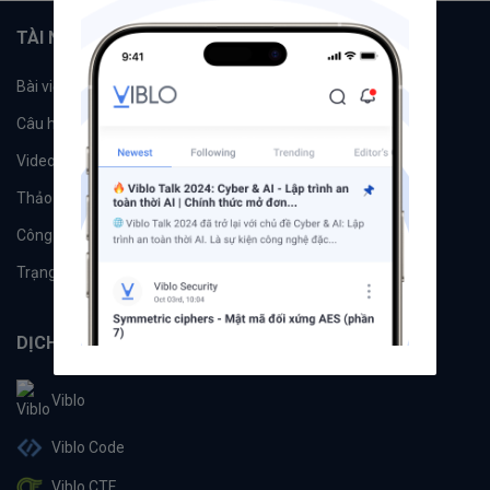
TÀI NGUYÊN
Bài viết
Tổ chức
Câu hỏi
Tags
Videos
Tác giả
Thảo luận
Đề xuất hệ thống
Công cụ
Machine Learning
Trạng thái hệ thống
DỊCH VỤ
Viblo
Viblo Code
Viblo CTF