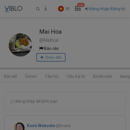
new
VI
Đăng nhập/Đăng ký
Mai Hoa
@Maihoa
Báo cáo
Theo dõi
Bài viết
Series
Câu hỏi
Câu trả lời
Bookmark
Đang 
Đăng nhập để bình luận
Komi Wokodié
@bnavy