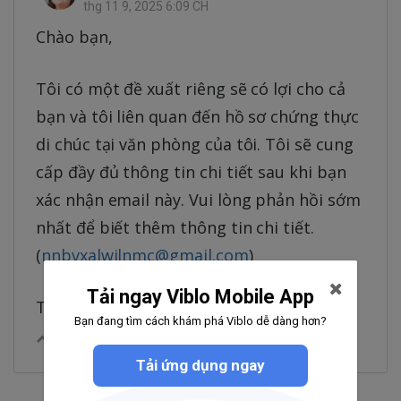
thg 11 9, 2025 6:09 CH
Chào bạn,
Tôi có một đề xuất riêng sẽ có lợi cho cả
bạn và tôi liên quan đến hồ sơ chứng thực
di chúc tại văn phòng của tôi. Tôi sẽ cung
cấp đầy đủ thông tin chi tiết sau khi bạn
xác nhận email này. Vui lòng phản hồi sớm
nhất để biết thêm thông tin chi tiết.
(
nnbvxalwilnmc@gmail.com
)
Tải ngay Viblo Mobile App
Trân trọng, Bà Mario Souza
Bạn đang tìm cách khám phá Viblo dễ dàng hơn?
0
|
Trả lời
Chia sẻ
Tải ứng dụng ngay