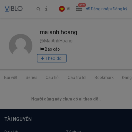
new
VI
Đăng nhập/Đăng ký
maianh hoang
@MaiAnhHoang
Báo cáo
Theo dõi
Bài viết
Series
Câu hỏi
Câu trả lời
Bookmark
Đang 
Người dùng này chưa có ai theo dõi.
TÀI NGUYÊN