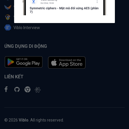
Viblo Partner
Viblo Battle
Viblo Interview
ỨNG DỤNG DI ĐỘNG
LIÊN KẾT
© 2026
Viblo
. All rights reserved.