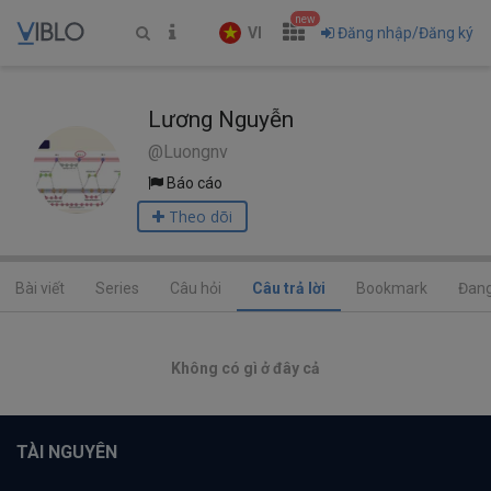
new
VI
Đăng nhập/Đăng ký
Lương Nguyễn
@Luongnv
Báo cáo
Theo dõi
Bài viết
Series
Câu hỏi
Câu trả lời
Bookmark
Đang
Không có gì ở đây cả
TÀI NGUYÊN