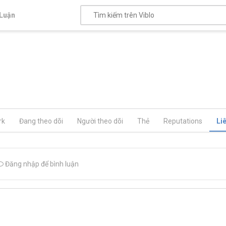
Luận
rk
Đang theo dõi
Người theo dõi
Thẻ
Reputations
Li
Đăng nhập để bình luận