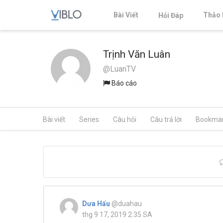
Bài Viết
Thảo 
Hỏi Đáp
Trịnh Văn Luân
@LuanTV
Báo cáo
Bài viết
Series
Câu hỏi
Câu trả lời
Bookma
Dưa Hấu
@duahau
thg 9 17, 2019 2:35 SA