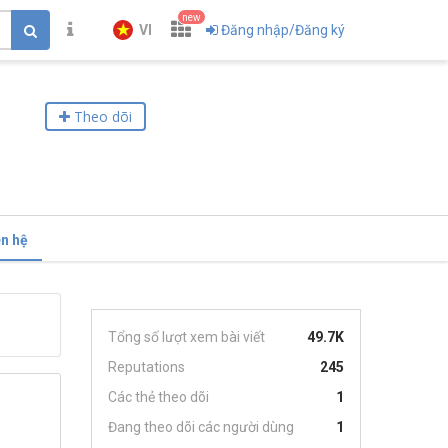
new
VI
Đăng nhập/Đăng ký
Theo dõi
ên hệ
Tổng số lượt xem bài viết
49.7K
Reputations
245
Các thẻ theo dõi
1
Đang theo dõi các người dùng
1