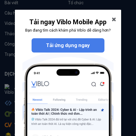
Bài viết
Tổ chức
Câu hỏi
Tags
Tải ngay Viblo Mobile App
Videos
Tác giả
Bạn đang tìm cách khám phá Viblo dễ dàng hơn?
Thảo luận
Đề xuất hệ thống
Công cụ
Machine Learning
Tải ứng dụng ngay
Trạng thái hệ thống
DỊCH VỤ
Viblo
Viblo Code
Viblo CTF
Viblo CV
Viblo Learning