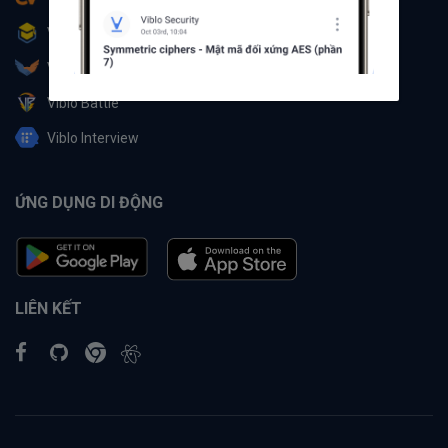
Viblo Learning
Viblo Partner
Viblo Battle
Viblo Interview
ỨNG DỤNG DI ĐỘNG
LIÊN KẾT