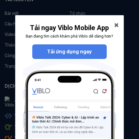
Bài viết
Tổ chức
Câu hỏi
Tags
Tải ngay Viblo Mobile App
Videos
Tác giả
Bạn đang tìm cách khám phá Viblo dễ dàng hơn?
Thảo luận
Đề xuất hệ thống
Tải ứng dụng ngay
Công cụ
Machine Learning
Trạng thái hệ thống
DỊCH VỤ
Viblo
Viblo Code
Viblo CTF
Viblo CV