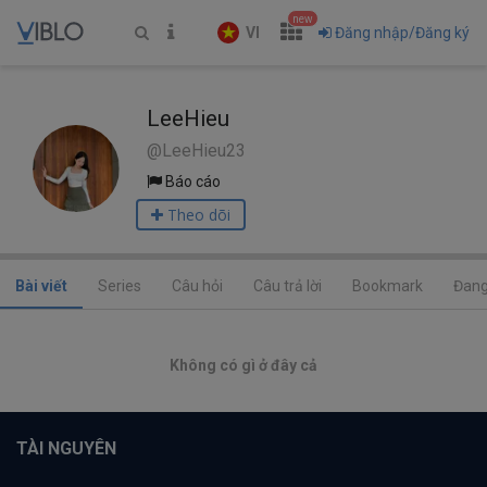
new
VI
Đăng nhập/Đăng ký
LeeHieu
@LeeHieu23
Báo cáo
Theo dõi
Bài viết
Series
Câu hỏi
Câu trả lời
Bookmark
Đang
Không có gì ở đây cả
TÀI NGUYÊN