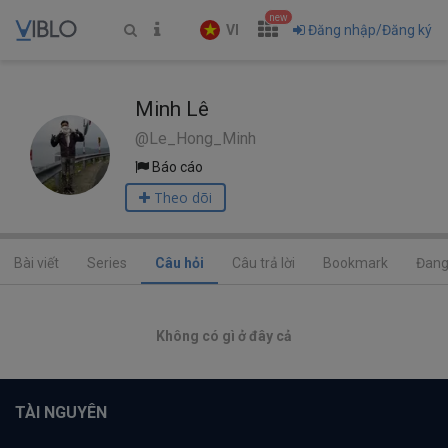
new
VI
Đăng nhập/Đăng ký
Minh Lê
@Le_Hong_Minh
Báo cáo
Theo dõi
Bài viết
Series
Câu hỏi
Câu trả lời
Bookmark
Đang
Không có gì ở đây cả
TÀI NGUYÊN