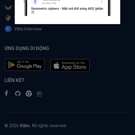
Viblo Partner
Viblo Battle
Viblo Interview
ỨNG DỤNG DI ĐỘNG
LIÊN KẾT
© 2026
Viblo
. All rights reserved.