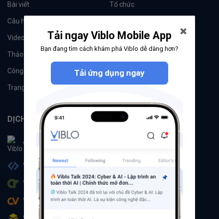
Bài viết
Tổ chức
Câu hỏi
Tags
Tải ngay Viblo Mobile App
Videos
Tác giả
Bạn đang tìm cách khám phá Viblo dễ dàng hơn?
Thảo luận
Đề xuất hệ thống
Công cụ
Machine Learning
Tải ứng dụng ngay
Trạng thái hệ thống
DỊCH VỤ
Viblo
Viblo Code
Viblo CTF
Viblo CV
Viblo Learning