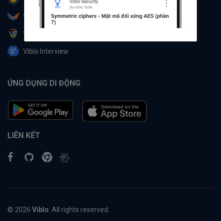
Viblo Partner
Viblo Battle
Viblo Interview
ỨNG DỤNG DI ĐỘNG
LIÊN KẾT
© 2026
Viblo
. All rights reserved.