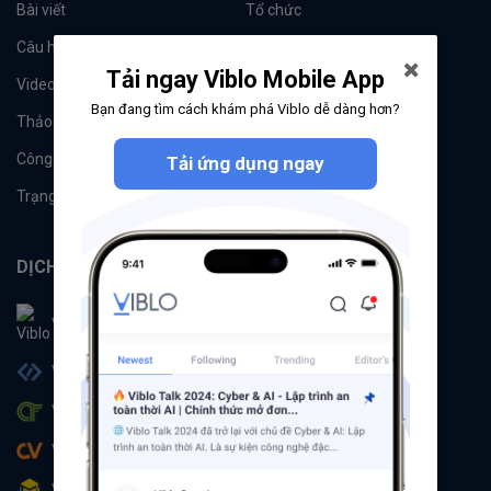
Bài viết
Tổ chức
Câu hỏi
Tags
Tải ngay Viblo Mobile App
Videos
Tác giả
Bạn đang tìm cách khám phá Viblo dễ dàng hơn?
Thảo luận
Đề xuất hệ thống
Công cụ
Machine Learning
Tải ứng dụng ngay
Trạng thái hệ thống
DỊCH VỤ
Viblo
Viblo Code
Viblo CTF
Viblo CV
Viblo Learning