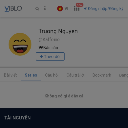
new
VI
Đăng nhập/Đăng ký
Truong Nguyen
@Kaffeine
Báo cáo
Theo dõi
Bài viết
Series
Câu hỏi
Câu trả lời
Bookmark
Đang
Không có gì ở đây cả
TÀI NGUYÊN