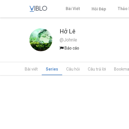
Bài Viết
Thảo 
Hỏi Đáp
Hở Lê
@Johnle
Báo cáo
Bài viết
Series
Câu hỏi
Câu trả lời
Bookma