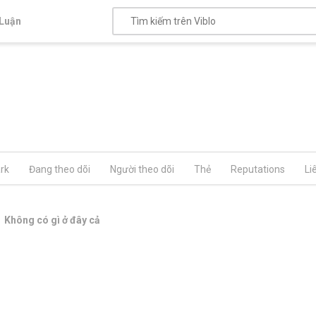
Luận
rk
Đang theo dõi
Người theo dõi
Thẻ
Reputations
Li
Không có gì ở đây cả