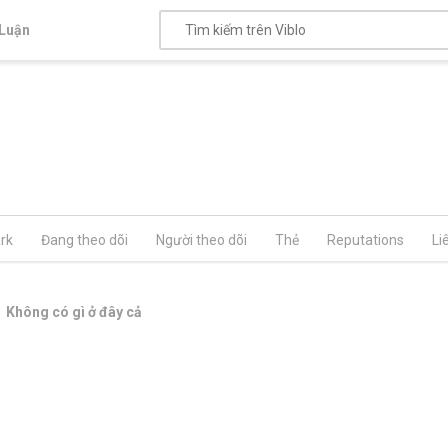
Luận
rk
Đang theo dõi
Người theo dõi
Thẻ
Reputations
Li
Không có gì ở đây cả