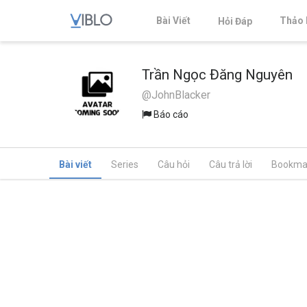
Bài Viết
Thảo 
Hỏi Đáp
Trần Ngọc Đăng Nguyên
@JohnBlacker
Báo cáo
Bài viết
Series
Câu hỏi
Câu trả lời
Bookma