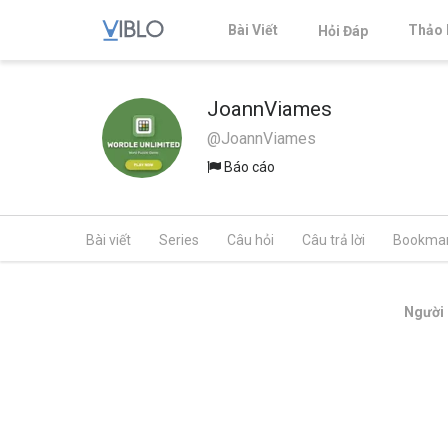
Bài Viết
Thảo 
Hỏi Đáp
JoannViames
@JoannViames
Báo cáo
Bài viết
Series
Câu hỏi
Câu trả lời
Bookma
Người 