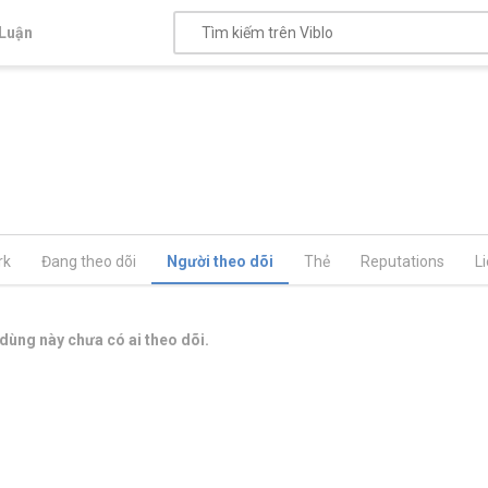
Luận
rk
Đang theo dõi
Người theo dõi
Thẻ
Reputations
L
dùng này chưa có ai theo dõi.