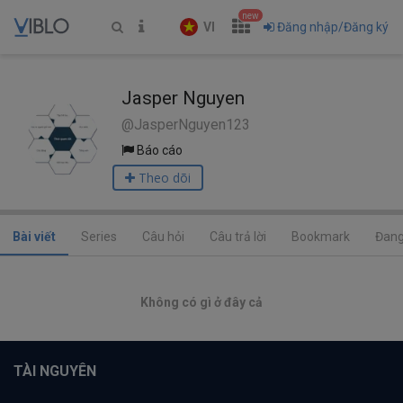
new
VI
Đăng nhập/Đăng ký
Jasper Nguyen
@JasperNguyen123
Báo cáo
Theo dõi
Bài viết
Series
Câu hỏi
Câu trả lời
Bookmark
Đang
Không có gì ở đây cả
TÀI NGUYÊN