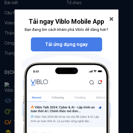
Bài viết
Tổ chức
Câu hỏi
Tags
Tải ngay Viblo Mobile App
Videos
Tác giả
Bạn đang tìm cách khám phá Viblo dễ dàng hơn?
Thảo luận
Đề xuất hệ thống
Công cụ
Machine Learning
Tải ứng dụng ngay
Trạng thái hệ thống
DỊCH VỤ
Viblo
Viblo Code
Viblo CTF
Viblo CV
Viblo Learning