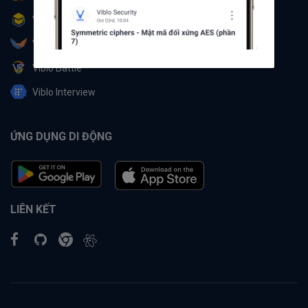
Viblo Learning
Viblo Partner
Viblo Battle
Viblo Interview
ỨNG DỤNG DI ĐỘNG
LIÊN KẾT