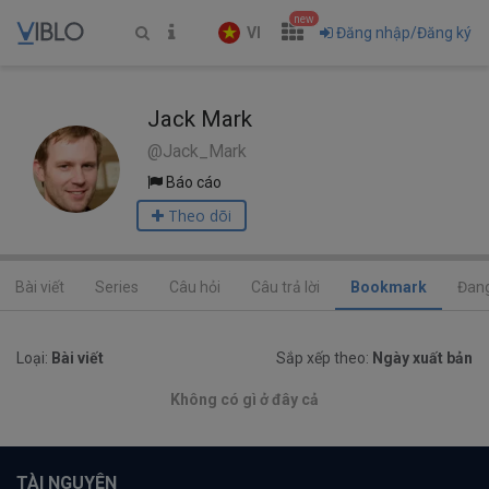
new
VI
Đăng nhập/Đăng ký
Jack Mark
@Jack_Mark
Báo cáo
Theo dõi
Bài viết
Series
Câu hỏi
Câu trả lời
Bookmark
Đang
Loại:
Bài viết
Sắp xếp theo:
Ngày xuất bản
Không có gì ở đây cả
TÀI NGUYÊN