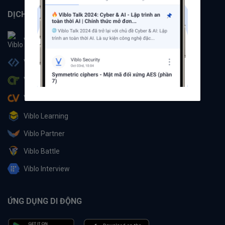
DỊCH VỤ
Viblo
Viblo Code
Viblo CTF
Viblo CV
Viblo Learning
Viblo Partner
Viblo Battle
Viblo Interview
ỨNG DỤNG DI ĐỘNG