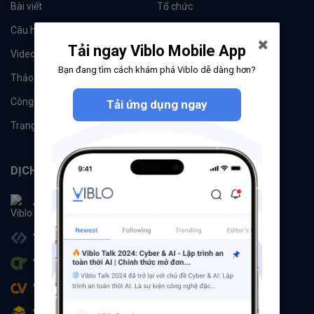
Bài viết
Tổ chức
Câu hỏi
Tags
Tải ngay Viblo Mobile App
Videos
Tác giả
Bạn đang tìm cách khám phá Viblo dễ dàng hơn?
Thảo luận
Đề xuất hệ thống
Công cụ
Machine Learning
Tải ứng dụng ngay
Trạng thái hệ thống
DỊCH VỤ
Viblo
Viblo Code
Viblo CTF
Viblo CV
Viblo Learning