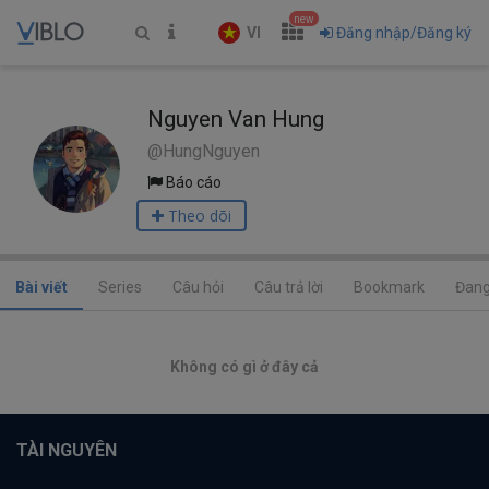
new
VI
Đăng nhập/Đăng ký
Nguyen Van Hung
@HungNguyen
Báo cáo
Theo dõi
Bài viết
Series
Câu hỏi
Câu trả lời
Bookmark
Đang
Không có gì ở đây cả
TÀI NGUYÊN