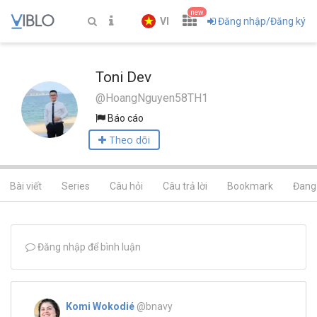
new
VI
Đăng nhập/Đăng ký
Toni Dev
@HoangNguyen58TH1
Báo cáo
Theo dõi
Bài viết
Series
Câu hỏi
Câu trả lời
Bookmark
Đang 
Đăng nhập để bình luận
Komi Wokodié
@bnavy