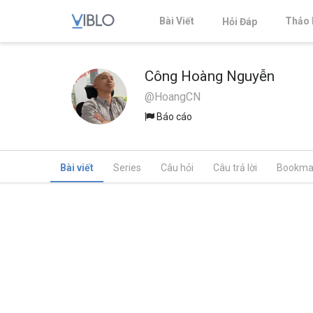
Bài Viết
Thảo 
Hỏi Đáp
Công Hoàng Nguyễn
@HoangCN
Báo cáo
Bài viết
Series
Câu hỏi
Câu trả lời
Bookma