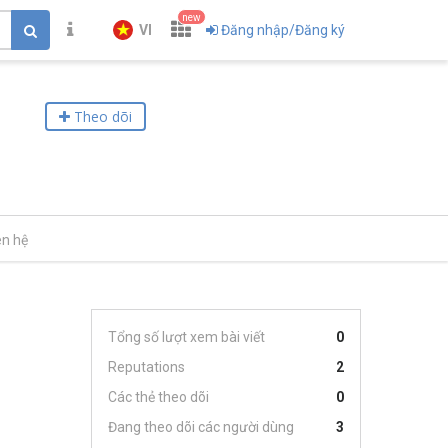
new
VI
Đăng nhập/Đăng ký
Theo dõi
ên hệ
Tổng số lượt xem bài viết
0
Reputations
2
Các thẻ theo dõi
0
Đang theo dõi các người dùng
3