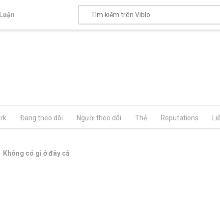
Luận
rk
Đang theo dõi
Người theo dõi
Thẻ
Reputations
Li
Không có gì ở đây cả