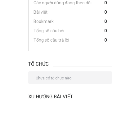
Các người dùng đang theo dõi
0
Bài viết
0
Bookmark
0
Tổng số câu hỏi
0
Tổng số câu trả lời
0
TỔ CHỨC
Chưa có tổ chức nào.
XU HƯỚNG BÀI VIẾT