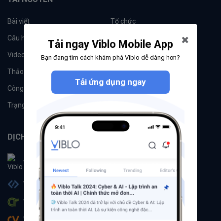
Bài viết
Tổ chức
Câu hỏi
Tags
Tải ngay Viblo Mobile App
Videos
Tác giả
Bạn đang tìm cách khám phá Viblo dễ dàng hơn?
Thảo luận
Đề xuất hệ thống
Tải ứng dụng ngay
Công cụ
Machine Learning
Trạng thái hệ thống
DỊCH VỤ
Viblo
Viblo Code
Viblo CTF
Viblo CV