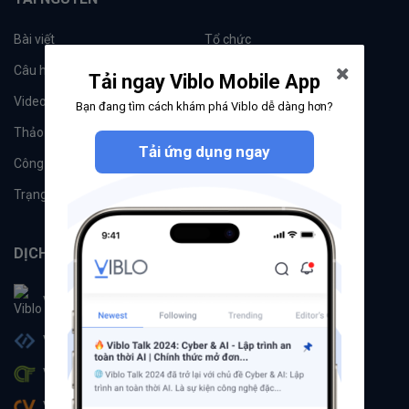
Bài viết
Tổ chức
Câu hỏi
Tags
Tải ngay Viblo Mobile App
Videos
Tác giả
Bạn đang tìm cách khám phá Viblo dễ dàng hơn?
Thảo luận
Đề xuất hệ thống
Tải ứng dụng ngay
Công cụ
Machine Learning
Trạng thái hệ thống
DỊCH VỤ
Viblo
Viblo Code
Viblo CTF
Viblo CV