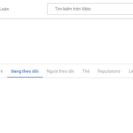
Luận
rk
Đang theo dõi
Người theo dõi
Thẻ
Reputations
Li