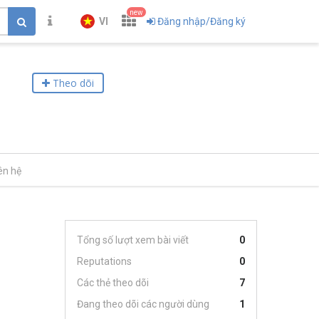
new
VI
Đăng nhập/Đăng ký
Theo dõi
ên hệ
Tổng số lượt xem bài viết
0
Reputations
0
Các thẻ theo dõi
7
Đang theo dõi các người dùng
1