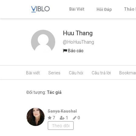
Bài Viết
Thảo 
Hỏi Đáp
Huu Thang
@HoHuuThang
Báo cáo
Bài viết
Series
Câu hỏi
Câu trả lời
Bookma
Đối tượng:
Tác giả
Sanya Kaushal
7
1
0
Theo dõi