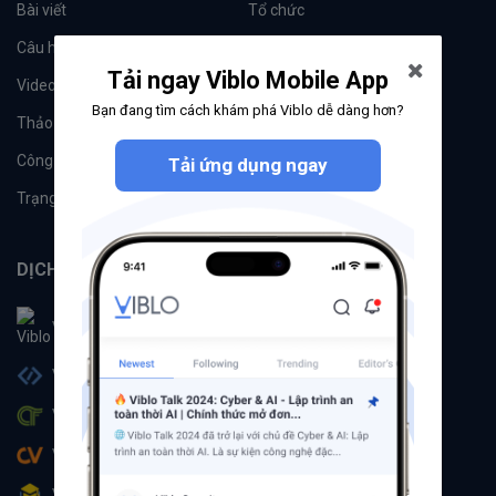
Bài viết
Tổ chức
Câu hỏi
Tags
Tải ngay Viblo Mobile App
Videos
Tác giả
Bạn đang tìm cách khám phá Viblo dễ dàng hơn?
Thảo luận
Đề xuất hệ thống
Công cụ
Machine Learning
Tải ứng dụng ngay
Trạng thái hệ thống
DỊCH VỤ
Viblo
Viblo Code
Viblo CTF
Viblo CV
Viblo Learning