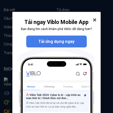
Bài viết
Tổ chức
Câu hỏi
Tags
Tải ngay Viblo Mobile App
Videos
Tác giả
Bạn đang tìm cách khám phá Viblo dễ dàng hơn?
Thảo luận
Đề xuất hệ thống
Tải ứng dụng ngay
Công cụ
Machine Learning
Trạng thái hệ thống
DỊCH VỤ
Viblo
Viblo Code
Viblo CTF
Viblo CV