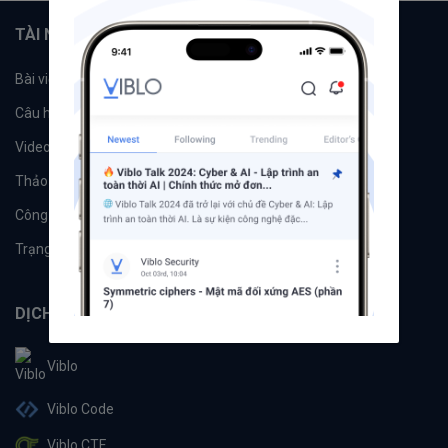
TÀI NGUYÊN
Bài viết
Tổ chức
Câu hỏi
Tags
Videos
Tác giả
Thảo luận
Đề xuất hệ thống
Công cụ
Machine Learning
Trạng thái hệ thống
DỊCH VỤ
Viblo
Viblo Code
Viblo CTF