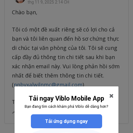
thg 11 9, 2025 2:14 CH
Chào bạn,
Tôi có một đề xuất riêng sẽ có lợi cho cả
bạn và tôi liên quan đến hồ sơ chứng thực
di chúc tại văn phòng của tôi. Tôi sẽ cung
cấp đầy đủ thông tin chi tiết sau khi bạn
xác nhận email này. Vui lòng phản hồi sớm
nhất để biết thêm thông tin chi tiết.
(
nnbvxalwilnmc@gmail.com
)
Tải ngay Viblo Mobile App
Trân trọng, Bà Mario Souza
Bạn đang tìm cách khám phá Viblo dễ dàng hơn?
0
|
Trả lời
Chia sẻ
Tải ứng dụng ngay