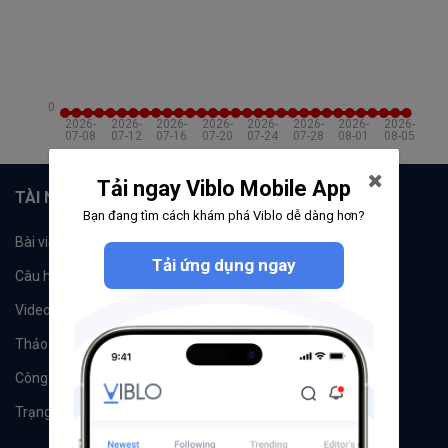
0
2026-
2026-
2026-
2026-
2026-
2026-
2026-
2026-
07-08
07-12
07-16
07-20
07-24
07-28
08-01
08-05
Tải ngay Viblo Mobile App
TÀI NGUYÊN
Bạn đang tìm cách khám phá Viblo dễ dàng hơn?
Bài viết
Tổ chức
Tải ứng dụng ngay
Câu hỏi
Tags
Videos
Tác giả
Thảo luận
Đề xuất hệ thống
Công cụ
Machine Learning
Trạng thái hệ thống