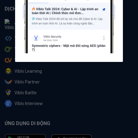
DỊCH VỤ
Viblo
Viblo Code
Viblo CTF
Viblo CV
Viblo Learning
Viblo Partner
Viblo Battle
Viblo Interview
ỨNG DỤNG DI ĐỘNG